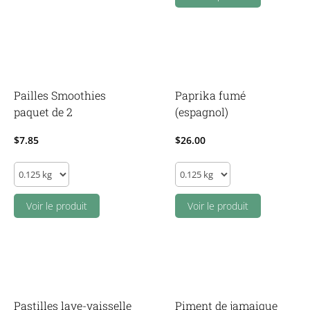
unité
quantity
quantity
Pailles Smoothies
Paprika fumé
paquet de 2
(espagnol)
$
7.85
$
26.00
Pailles
Paprika
Smoothies
fumé
paquet
Voir le produit
(espagnol)
Voir le produit
de
quantity
2
quantity
Pastilles lave-vaisselle
Piment de jamaique