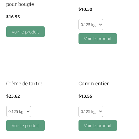
pour bougie
$
10.30
$
16.95
Coriandre
moulue
Voir le produit
quantity
Voir le produit
Crème de tartre
Cumin entier
$
23.62
$
13.55
Crème
Cumin
de
entier
tartre
Voir le produit
quantity
Voir le produit
quantity