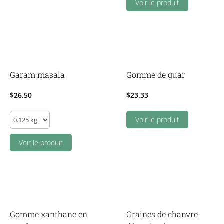
Sac
Voir le produit
congélation
XL
quantity
Garam masala
Gomme de guar
$
26.50
$
23.33
Garam
Voir le produit
masala
quantity
Voir le produit
Gomme xanthane en
Graines de chanvre