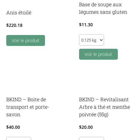
Base de soupe aux
légumes sans gluten
Anis étoilé
$
11.30
$
220.18
Base
Voir le produit
de
soupe
Voir le produit
aux
légumes
sans
gluten
quantity
BKIND – Boite de
BKIND – Revitalisant
transport et porte-
Arbre à thé et menthe
savon
poivrée (55g)
$
40.00
$
20.00