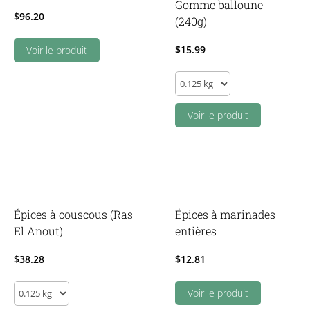
Gomme balloune
$
96.20
(240g)
$
15.99
Voir le produit
Enfant
-
Dentifrice
Voir le produit
Gomme
balloune
(240g)
quantity
Épices à couscous (Ras
Épices à marinades
El Anout)
entières
$
38.28
$
12.81
Épices
Voir le produit
à