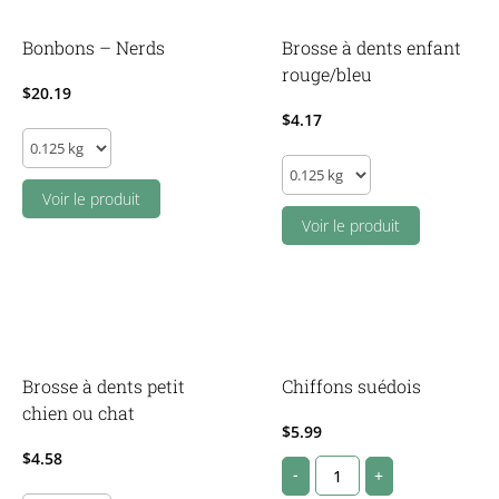
quantity
Bonbons – Nerds
Brosse à dents enfant
rouge/bleu
$
20.19
$
4.17
Bonbons
Brosse
-
à
Nerds
Voir le produit
dents
Voir le produit
quantity
enfant
rouge/bleu
quantity
Brosse à dents petit
Chiffons suédois
chien ou chat
$
5.99
$
4.58
Chiffons
-
+
suédois