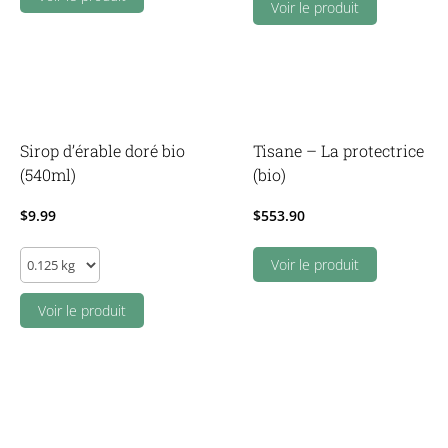
3
Voir le produit
chocolats
fins
vegans
quantity
Sirop d’érable doré bio
Tisane – La protectrice
(540ml)
(bio)
$
9.99
$
553.90
Sirop
Voir le produit
d'érable
doré
Voir le produit
bio
(540ml)
quantity