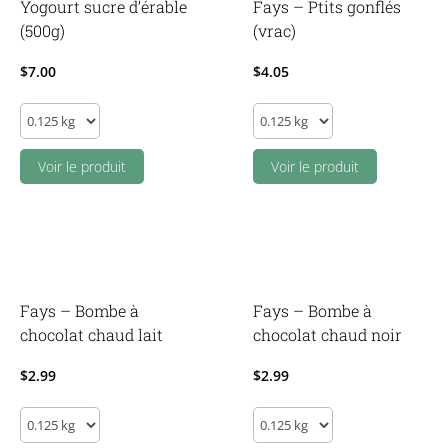
Yogourt sucre d’érable
Fays – Ptits gonflés
(500g)
(vrac)
$
7.00
$
4.05
Yogourt
Fays
sucre
-
d'érable
Voir le produit
Ptits
Voir le produit
(500g)
gonflés
quantity
(vrac)
quantity
Fays – Bombe à
Fays – Bombe à
chocolat chaud lait
chocolat chaud noir
$
2.99
$
2.99
Fays
Fays
-
-