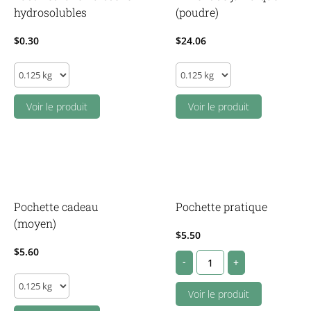
hydrosolubles
(poudre)
$
0.30
$
24.06
Pastilles
Piment
lave-
de
vaisselle
Voir le produit
jamaique
Voir le produit
hydrosolubles
(poudre)
quantity
quantity
Pochette cadeau
Pochette pratique
(moyen)
$
5.50
$
5.60
Pochette
-
+
pratique
Pochette
quantity
Voir le produit
cadeau