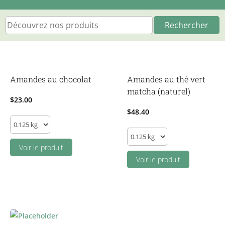
Rechercher
Amandes au chocolat
Amandes au thé vert
matcha (naturel)
$
23.00
$
48.40
Amandes
Amandes
au
au
chocolat
Voir le produit
thé
Voir le produit
quantity
vert
matcha
(naturel)
quantity