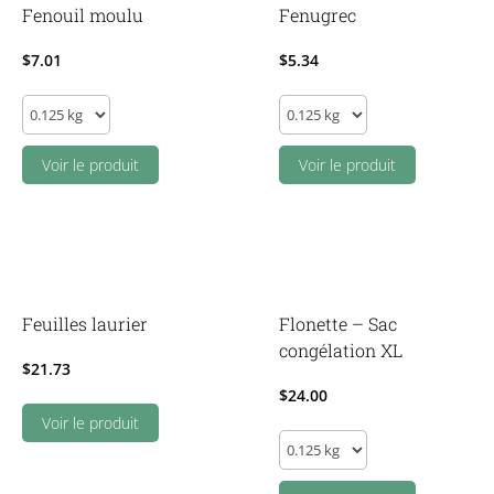
Fenouil moulu
Fenugrec
$
7.01
$
5.34
Fenouil
Fenugrec
moulu
quantity
quantity
Voir le produit
Voir le produit
Feuilles laurier
Flonette – Sac
congélation XL
$
21.73
$
24.00
Voir le produit
Flonette
-