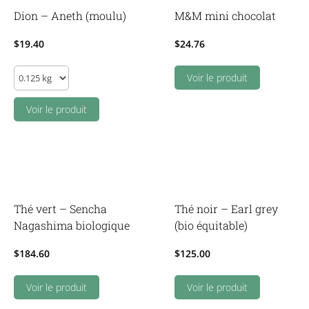
Dion – Aneth (moulu)
M&M mini chocolat
$
19.40
$
24.76
Dion
Voir le produit
-
Aneth
Voir le produit
(moulu)
quantity
Thé vert – Sencha
Thé noir – Earl grey
Nagashima biologique
(bio équitable)
$
184.60
$
125.00
Voir le produit
Voir le produit