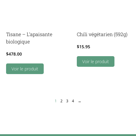
Tisane – L’apaisante
Chili végétarien (592g)
biologique
$
15.95
$
478.00
Voir le produit
Voir le produit
1
2
3
4
→