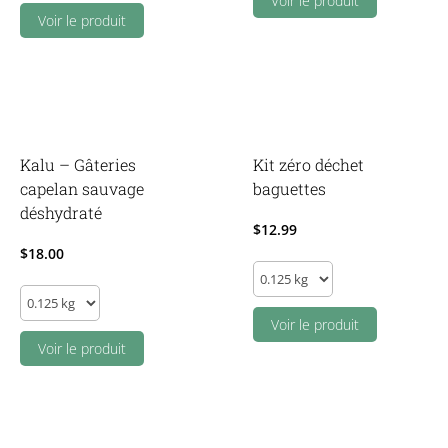
Voir le produit
de
Voir le produit
mer
méditerranéen
quantity
Kalu – Gâteries
Kit zéro déchet
capelan sauvage
baguettes
déshydraté
$
12.99
$
18.00
Kit
Kalu
zéro
-
déchet
Voir le produit
Gâteries
Voir le produit
baguettes
capelan
quantity
sauvage
déshydraté