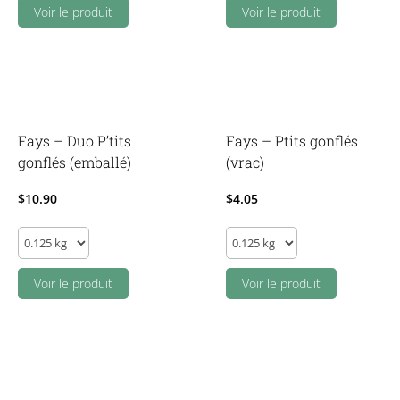
Bombe
Voir le produit
Bombe
Voir le produit
à
à
chocolat
chocolat
chaud
chaud
lait
noir
quantity
quantity
Fays – Duo P’tits
Fays – Ptits gonflés
gonflés (emballé)
(vrac)
$
10.90
$
4.05
Fays
Fays
-
-
Duo
Voir le produit
Ptits
Voir le produit
P'tits
gonflés
gonflés
(vrac)
(emballé)
quantity
quantity