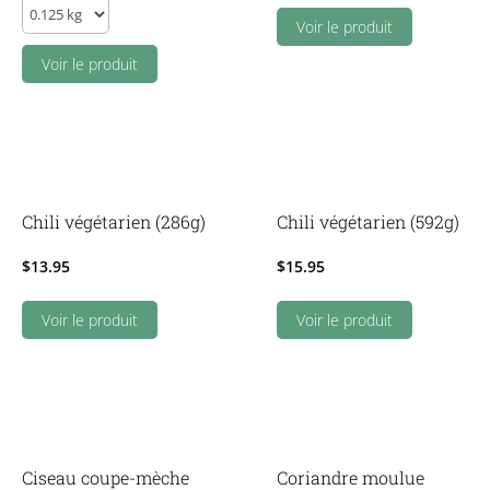
Brosse
quantity
Voir le produit
à
dents
Voir le produit
petit
chien
ou
chat
quantity
Chili végétarien (286g)
Chili végétarien (592g)
$
13.95
$
15.95
Voir le produit
Voir le produit
Ciseau coupe-mèche
Coriandre moulue