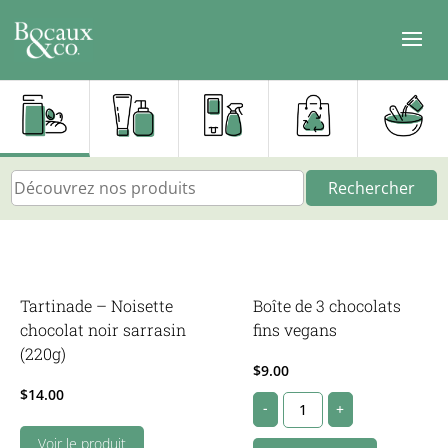
Rechercher
Tartinade – Noisette
Boîte de 3 chocolats
chocolat noir sarrasin
fins vegans
(220g)
$
9.00
$
14.00
Boîte
-
+
de
Voir le produit