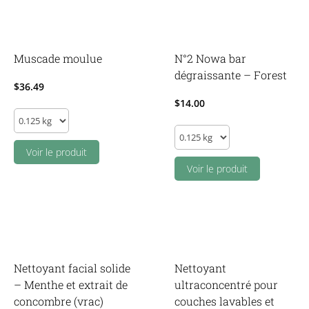
fêtes
(500ml)
quantity
Muscade moulue
N°2 Nowa bar
dégraissante – Forest
$
36.49
$
14.00
Muscade
N°2
moulue
Nowa
quantity
Voir le produit
bar
Voir le produit
dégraissante
-
Forest
quantity
Nettoyant facial solide
Nettoyant
– Menthe et extrait de
ultraconcentré pour
concombre (vrac)
couches lavables et