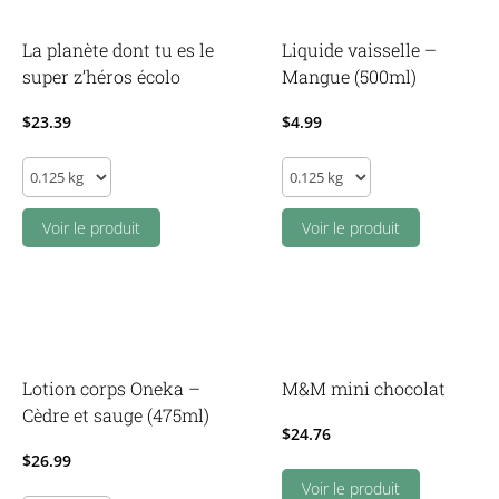
quantity
La planète dont tu es le
Liquide vaisselle –
super z’héros écolo
Mangue (500ml)
$
23.39
$
4.99
La
Liquide
planète
vaisselle
dont
Voir le produit
-
Voir le produit
tu
Mangue
es
(500ml)
le
quantity
super
z'héros
Lotion corps Oneka –
M&M mini chocolat
écolo
Cèdre et sauge (475ml)
quantity
$
24.76
$
26.99
Voir le produit