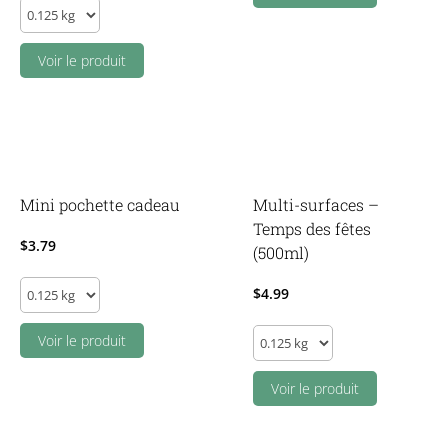
Lotion
corps
Oneka
Voir le produit
-
Cèdre
et
sauge
(475ml)
Mini pochette cadeau
Multi-surfaces –
quantity
Temps des fêtes
$
3.79
(500ml)
Mini
$
4.99
pochette
Multi-
cadeau
Voir le produit
surfaces
quantity
-
Voir le produit
Temps
des