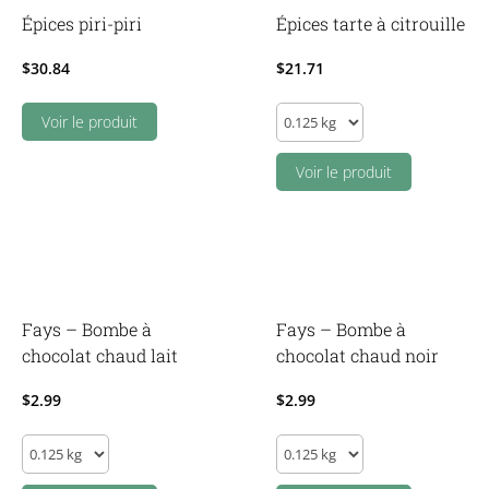
Épices piri-piri
Épices tarte à citrouille
$
30.84
$
21.71
Épices
Voir le produit
tarte
à
Voir le produit
citrouille
quantity
Fays – Bombe à
Fays – Bombe à
chocolat chaud lait
chocolat chaud noir
$
2.99
$
2.99
Fays
Fays
-
-