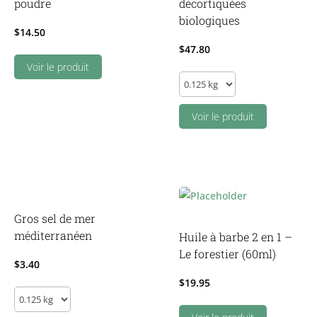
poudre
décortiquées
biologiques
$
14.50
$
47.80
Voir le produit
Graines
de
chanvre
Voir le produit
décortiquées
biologiques
quantity
Gros sel de mer
méditerranéen
Huile à barbe 2 en 1 –
Le forestier (60ml)
$
3.40
$
19.95
Gros
sel