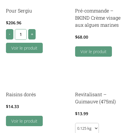
Pour Sergiu
Pré-commande –
BKIND Crème visage
$
206.96
aux algues marines
Pour
-
+
$
68.00
Sergiu
quantity
Voir le produit
Voir le produit
Raisins dorés
Revitalisant –
Guimauve (475ml)
$
14.33
$
13.99
Voir le produit
Revitalisant