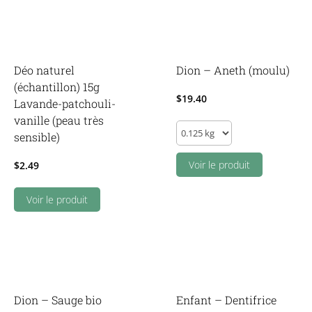
Déo naturel
Dion – Aneth (moulu)
(échantillon) 15g
$
19.40
Lavande-patchouli-
vanille (peau très
Dion
sensible)
-
Aneth
Voir le produit
$
2.49
(moulu)
Voir le produit
quantity
Dion – Sauge bio
Enfant – Dentifrice