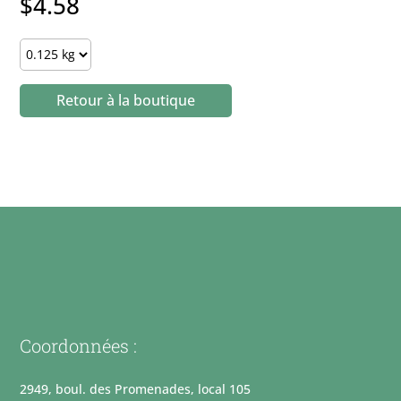
$
4.58
Brosse
à
dents
Retour à la boutique
petit
chien
ou
chat
quantity
Coordonnées :
2949, boul. des Promenades, local 105