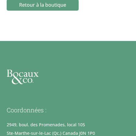
Bombe
Retour à la boutique
à
chocolat
chaud
lait
quantity
Coordonnées :
2949, boul. des Promenades, local 105
Ste-Marthe-sur-le-Lac (Qc.) Canada J0N 1P0