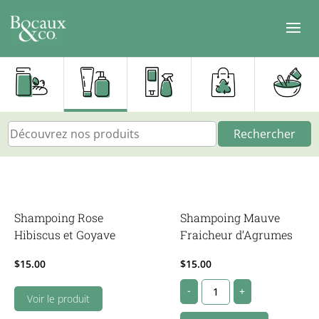
Rechercher
Shampoing Rose
Shampoing Mauve
Hibiscus et Goyave
Fraicheur d’Agrumes
$
15.00
$
15.00
Shampoing
-
+
Voir le produit
Mauve