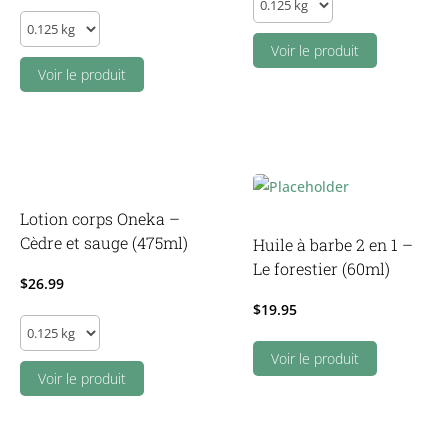
Enfant
mains-
-
corps
Voir le produit
Dentifrice
Voir le produit
-
Gomme
sans
balloune
parfum
(240g)
(500ml)
quantity
quantity
Lotion corps Oneka –
Cèdre et sauge (475ml)
Huile à barbe 2 en 1 –
Le forestier (60ml)
$
26.99
$
19.95
Lotion
corps
Voir le produit
Oneka
Voir le produit
-
Cèdre