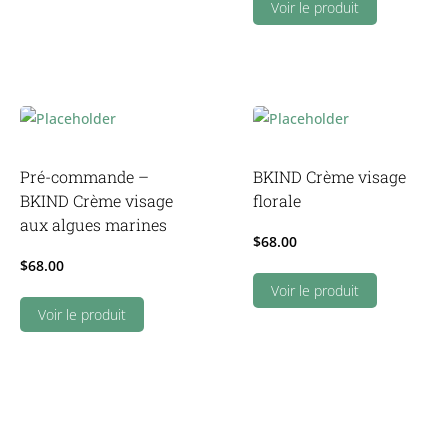
Fraicheur
Voir le produit
d’Agrumes
quantity
Pré-commande –
BKIND Crème visage
BKIND Crème visage
florale
aux algues marines
$
68.00
$
68.00
Voir le produit
Voir le produit