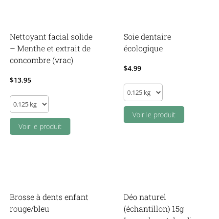
et
sauge
(475ml)
Nettoyant facial solide
Soie dentaire
quantity
– Menthe et extrait de
écologique
concombre (vrac)
$
4.99
$
13.95
Soie
Nettoyant
dentaire
facial
écologique
Voir le produit
solide
Voir le produit
quantity
-
Menthe
et
extrait
de
Brosse à dents enfant
Déo naturel
concombre
rouge/bleu
(échantillon) 15g
(vrac)