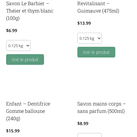
Savon Le Barbier –
Revitalisant –
Théier et thym blanc
Guimauve (475ml)
(100g)
$
13.99
$
6.99
Revitalisant
Savon
-
Le
Guimauve
Voir le produit
Barbier
Voir le produit
(475ml)
-
quantity
Théier
et
thym
blanc
Enfant – Dentifrice
Savon mains-corps –
(100g)
Gomme balloune
sans parfum (500ml)
quantity
(240g)
$
8.99
$
15.99
Savon