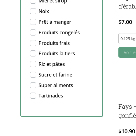
Miel et sirop
d’érab
Noix
$
7.00
Prêt à manger
Produits congelés
Yogourt
Produits frais
sucre
d'érable
Voir l
Produits laitiers
(500g)
Riz et pâtes
quantity
Sucre et farine
Super aliments
Tartinades
Fays –
gonflé
$
10.90