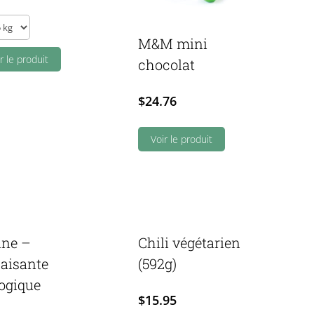
M&M mini
h
r le produit
chocolat
u)
ity
$
24.76
Voir le produit
ane –
Chili végétarien
paisante
(592g)
logique
$
15.95