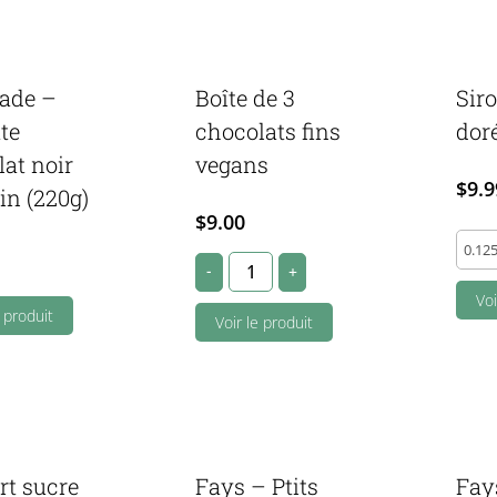
nade –
Boîte de 3
Siro
te
chocolats fins
doré
at noir
vegans
$
9.9
in (220g)
$
9.00
Sirop
Boîte
-
+
d'éra
de
doré
Voi
e produit
3
Voir le produit
bio
chocolats
(540m
fins
quant
vegans
quantity
rt sucre
Fays – Ptits
Fay