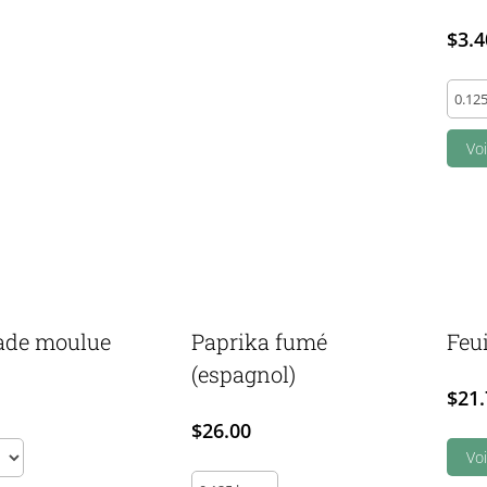
$
3.4
Gros
sel
de
Voi
mer
médi
quant
de moulue
Paprika fumé
Feui
(espagnol)
$
21.
$
26.00
e
Voi
Paprika