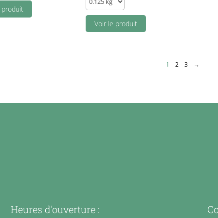
e produit
fumé
(espagnol)
Voir le produit
quantity
1
2
3
→
Heures d'ouverture :
Co