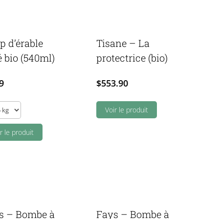
p d’érable
Tisane – La
 bio (540ml)
protectrice (bio)
9
$
553.90
Voir le produit
ble
r le produit
l)
ity
s – Bombe à
Fays – Bombe à