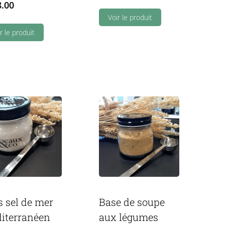
8.00
Voir le produit
r le produit
s sel de mer
Base de soupe
iterranéen
aux légumes