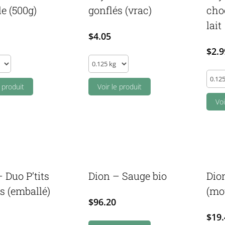
le (500g)
gonflés (vrac)
cho
lait
$
4.05
$
2.9
Fays
-
Fays
e produit
Ptits
Voir le produit
-
gonflés
Bomb
Voi
(vrac)
à
quantity
choco
chau
lait
quant
 Duo P’tits
Dion – Sauge bio
Dio
s (emballé)
(mo
$
96.20
$
19.