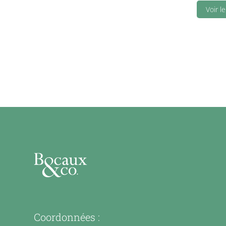
quantity
Voir l
Coordonnées :