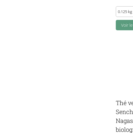
Fays
-
Duo
Voir l
P'tits
gonflés
(emballé
quantity
Thé ve
Sench
Naga
biolog