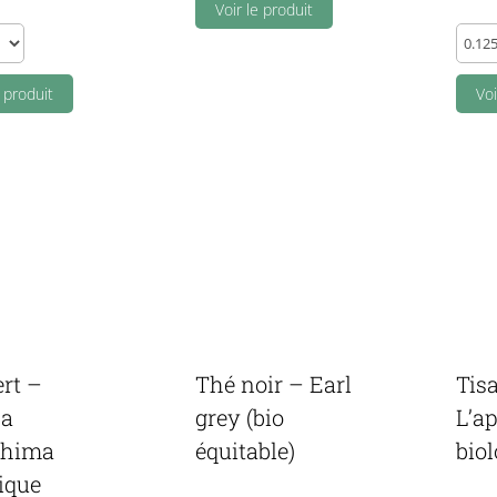
Voir le produit
Dion
-
e produit
Anet
Voi
(moul
quant
)
rt –
Thé noir – Earl
Tis
a
grey (bio
L’a
shima
équitable)
bio
ique