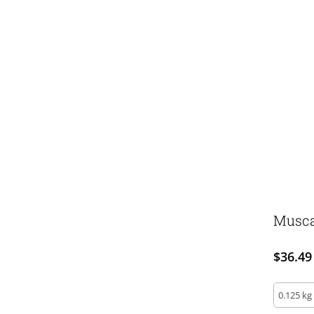
Musca
$
36.49
Muscad
moulue