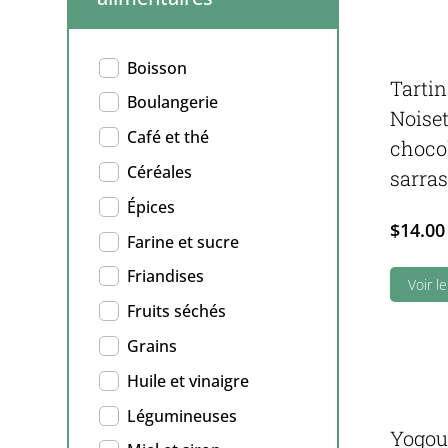
Boisson
Tarti
Boulangerie
Noiset
Café et thé
chocol
Céréales
sarras
Épices
$
14.00
Farine et sucre
Friandises
Voir l
Fruits séchés
Grains
Huile et vinaigre
Légumineuses
Yogou