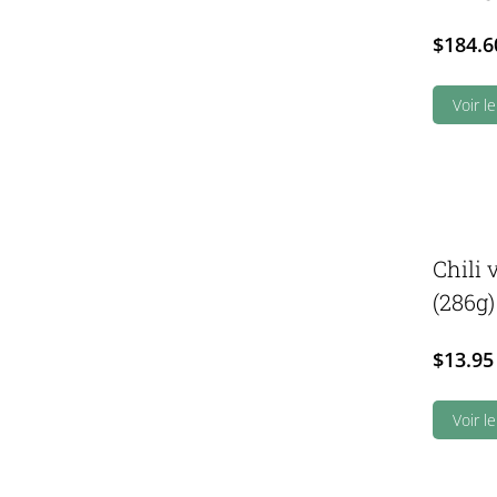
$
184.6
Voir l
Chili 
(286g)
$
13.95
Voir l