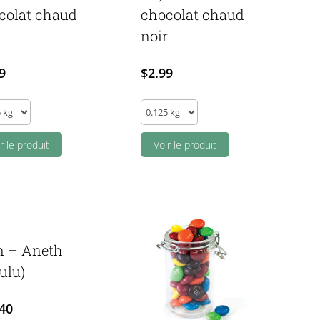
colat chaud
chocolat chaud
noir
9
$
2.99
Fays
-
e
r le produit
Bombe
Voir le produit
à
lat
chocolat
d
chaud
noir
ity
quantity
n – Aneth
ulu)
40