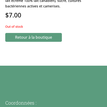
lait écrémé 100% lait canadien), sucre, cultures
bactériennes actives et camerises.
$
7.00
Out of stock
Retour à la boutique
Coordonnées :