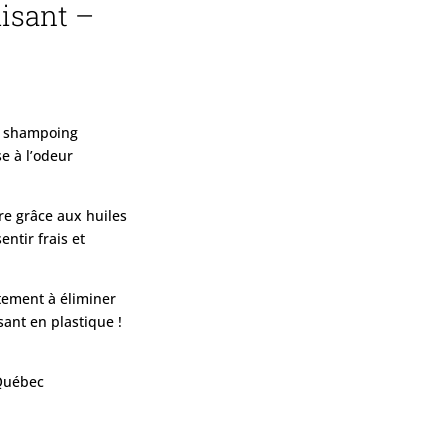
isant –
ce shampoing
e à l’odeur
ire grâce aux huiles
entir frais et
ctement à éliminer
sant en plastique !
 Québec