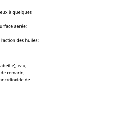
veux à quelques
surface aérée;
l’action des huiles;
’abeille), eau,
 de romarin,
lanc/dioxide de