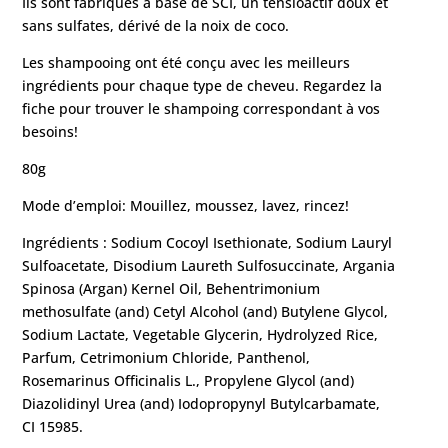
Ils sont fabriqués à base de SCI, un tensioactif doux et
sans sulfates, dérivé de la noix de coco.
Les shampooing ont été conçu avec les meilleurs
ingrédients pour chaque type de cheveu. Regardez la
fiche pour trouver le shampoing correspondant à vos
besoins!
80g
Mode d’emploi: Mouillez, moussez, lavez, rincez!
Ingrédients : Sodium Cocoyl Isethionate, Sodium Lauryl
Sulfoacetate, Disodium Laureth Sulfosuccinate, Argania
Spinosa (Argan) Kernel Oil, Behentrimonium
methosulfate (and) Cetyl Alcohol (and) Butylene Glycol,
Sodium Lactate, Vegetable Glycerin, Hydrolyzed Rice,
Parfum, Cetrimonium Chloride, Panthenol,
Rosemarinus Officinalis L., Propylene Glycol (and)
Diazolidinyl Urea (and) Iodopropynyl Butylcarbamate,
CI 15985.