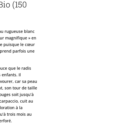
Bio (150
eau rugueuse blanc
œur magnifique » en
re puisque le cœur
i prend parfois une
ouce que le radis
enfants. Il
vourer, car sa peau
, son tour de taille
rouges soit jusqu’à
carpaccio, cuit au
loration à la
u’à trois mois au
erforé.