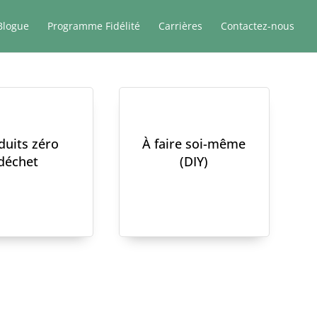
Blogue
Programme Fidélité
Carrières
Contactez-nous
duits zéro
À faire soi-même
déchet
(DIY)