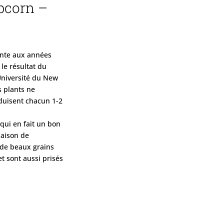
pcorn –
onte aux années
 le résultat du
Université du New
 plants ne
duisent chacun 1-2
 qui en fait un bon
saison de
 de beaux grains
et sont aussi prisés