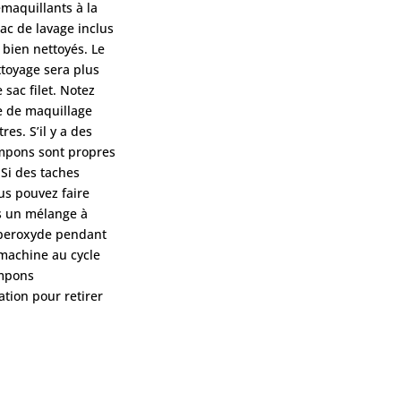
émaquillants à la
sac de lavage inclus
 bien nettoyés. Le
ettoyage sera plus
 sac filet. Notez
e de maquillage
res. S’il y a des
ampons sont propres
 Si des taches
us pouvez faire
s un mélange à
 peroxyde pendant
 machine au cycle
ampons
ation pour retirer