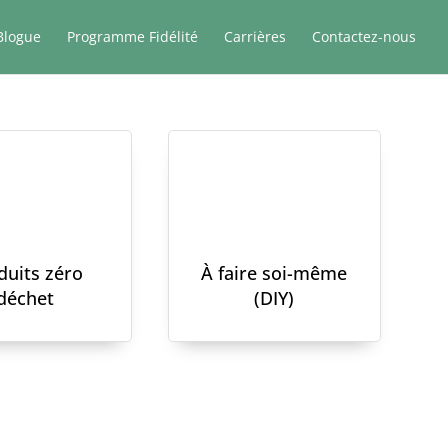
Blogue
Programme Fidélité
Carrières
Contactez-nous
duits zéro
À faire soi-même
déchet
(DIY)