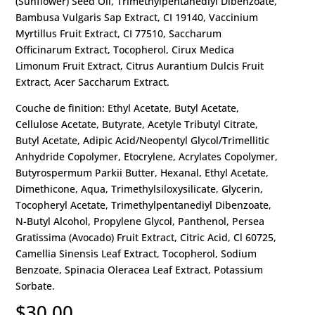
(Sunflower) Seed Oil, Trimethylpentanediyl Dibenzoate,
Bambusa Vulgaris Sap Extract, CI 19140, Vaccinium
Myrtillus Fruit Extract, CI 77510, Saccharum
Officinarum Extract, Tocopherol, Cirux Medica
Limonum Fruit Extract, Citrus Aurantium Dulcis Fruit
Extract, Acer Saccharum Extract.
Couche de finition: Ethyl Acetate, Butyl Acetate,
Cellulose Acetate, Butyrate, Acetyle Tributyl Citrate,
Butyl Acetate, Adipic Acid/Neopentyl Glycol/Trimellitic
Anhydride Copolymer, Etocrylene, Acrylates Copolymer,
Butyrospermum Parkii Butter, Hexanal, Ethyl Acetate,
Dimethicone, Aqua, Trimethylsiloxysilicate, Glycerin,
Tocopheryl Acetate, Trimethylpentanediyl Dibenzoate,
N-Butyl Alcohol, Propylene Glycol, Panthenol, Persea
Gratissima (Avocado) Fruit Extract, Citric Acid, Cl 60725,
Camellia Sinensis Leaf Extract, Tocopherol, Sodium
Benzoate, Spinacia Oleracea Leaf Extract, Potassium
Sorbate.
$
30.00