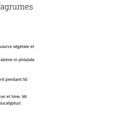
’agrumes
source végétale et
rabène ni phtalate
ent pendant 50
ron et lime. Mi
 eucalyptus!