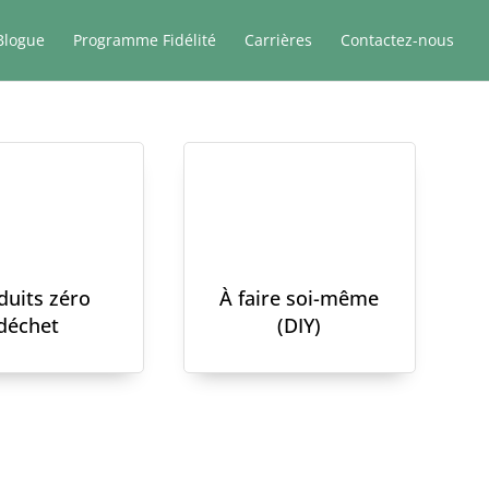
Blogue
Programme Fidélité
Carrières
Contactez-nous
duits zéro
À faire soi-même
déchet
(DIY)