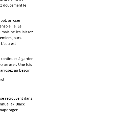
ez doucement le
 pot, arroser
nsoleillé. Le
 mais ne les laissez
emiers jours,
L’eau est
, continuez à garder
op arroser. Une fois
 arrosez au besoin.
es!
i se retrouvent dans
annuelle), Black
 Snapdragon