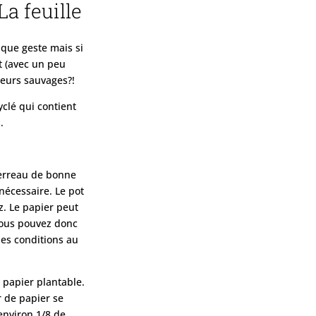
a feuille
ique geste mais si
nt (avec un peu
leurs sauvages?!
yclé qui contient
.
terreau de bonne
 nécessaire. Le pot
z. Le papier peut
 vous pouvez donc
des conditions au
e papier plantable.
r de papier se
environ 1/8 de