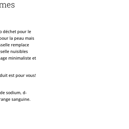
umes
ro déchet pour le
 pour la peau mais
isselle remplace
selle nuisibles
age minimaliste et
oduit est pour vous!
 de sodium, d-
range sanguine.