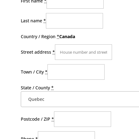
First name
*
Last name
*
Country / Region
*
Canada
Street address
*
Town / City
*
State / County
*
Quebec
Postcode / ZIP
*
Phone
*