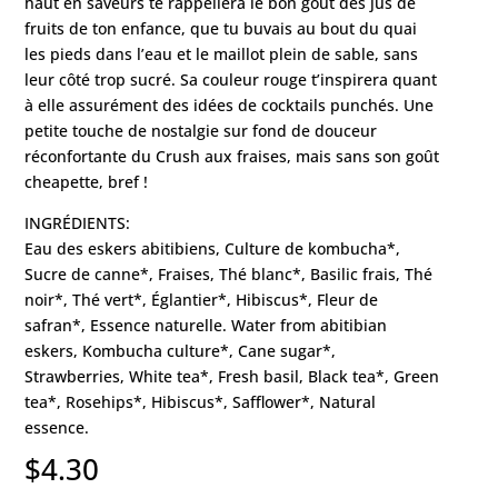
haut en saveurs te rappellera le bon goût des jus de
fruits de ton enfance, que tu buvais au bout du quai
les pieds dans l’eau et le maillot plein de sable, sans
leur côté trop sucré. Sa couleur rouge t’inspirera quant
à elle assurément des idées de cocktails punchés. Une
petite touche de nostalgie sur fond de douceur
réconfortante du Crush aux fraises, mais sans son goût
cheapette, bref !
INGRÉDIENTS:
Eau des eskers abitibiens, Culture de kombucha*,
Sucre de canne*, Fraises, Thé blanc*, Basilic frais, Thé
noir*, Thé vert*, Églantier*, Hibiscus*, Fleur de
safran*, Essence naturelle. Water from abitibian
eskers, Kombucha culture*, Cane sugar*,
Strawberries, White tea*, Fresh basil, Black tea*, Green
tea*, Rosehips*, Hibiscus*, Safflower*, Natural
essence.
$
4.30